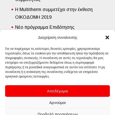
Η Multitherm συμμετέχει στην έκθεση
ΟΙΚΟΔΟΜΗ 2019
Νέο πρόγραμμα Επιδότησης
Εγκατάστασης Φυσικού Αερίου από την
Διαχείριση συναίνεσης
Εταιρία Διανομής Αερίου Αττικής
Για να παρέχουμε τις καλύτερες δυνατές εμπειρίες, χρησιμοποιούμε
τεχνολογίες όπως τα cookies για την αποθήκευση ή/και την πρόσβαση σε
πληροφορίες συσκευής. Η συναίνεση σε αυτές τις τεχνολογίες θα μας
επιτρέψει να επεξεργαζόμαστε δεδομένα όπως η συμπεριφορά
περιήγησης ή τα μοναδικά αναγνωριστικά σε αυτόν τον ιστότοπο. Η μη
συναίνεση ή η ανάκληση της συναίνεσης ενδέχεται να επηρεάσει
αρνητικά ορισμένες λειτουργίες.
Buderus
De Dietrich
Bosch
Viessmann
Τεχνικά Άρθρα
Αποδέχομαι
Αρνούμαι
Copyright © 2026 Multitherm | Κατασκευή
Προβολή προτιμήσεων