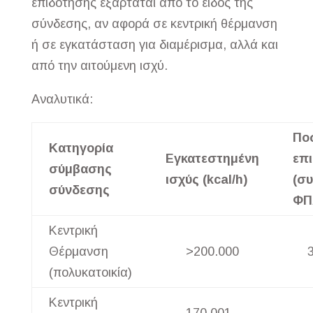
επιδότησης εξαρτάται από το είδος της
σύνδεσης, αν αφορά σε κεντρική θέρμανση
ή σε εγκατάσταση για διαμέρισμα, αλλά και
από την αιτούμενη ισχύ.
Αναλυτικά:
Πο
Κατηγορία
Εγκατεστημένη
επ
σύμβασης
ισχύς (kcal/h)
(σ
σύνδεσης
ΦΠ
Κεντρική
Θέρμανση
>200.000
(πολυκατοικία)
Κεντρική