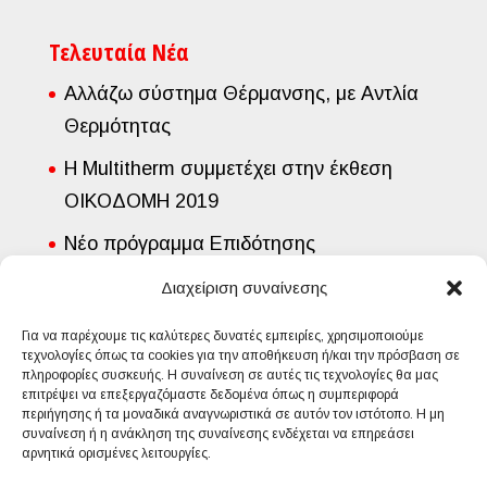
Τελευταία Νέα
Αλλάζω σύστημα Θέρμανσης, με Αντλία
Θερμότητας
Η Multitherm συμμετέχει στην έκθεση
ΟΙΚΟΔΟΜΗ 2019
Νέο πρόγραμμα Επιδότησης
Εγκατάστασης Φυσικού Αερίου από την
Διαχείριση συναίνεσης
Εταιρία Διανομής Αερίου Αττικής
Για να παρέχουμε τις καλύτερες δυνατές εμπειρίες, χρησιμοποιούμε
τεχνολογίες όπως τα cookies για την αποθήκευση ή/και την πρόσβαση σε
πληροφορίες συσκευής. Η συναίνεση σε αυτές τις τεχνολογίες θα μας
επιτρέψει να επεξεργαζόμαστε δεδομένα όπως η συμπεριφορά
περιήγησης ή τα μοναδικά αναγνωριστικά σε αυτόν τον ιστότοπο. Η μη
συναίνεση ή η ανάκληση της συναίνεσης ενδέχεται να επηρεάσει
αρνητικά ορισμένες λειτουργίες.
Buderus
De Dietrich
Bosch